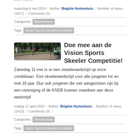
maandag 6 mei 2019
/
Author:
Brigitte Huttenhuis
/
Number of views
(1617)
/
Comments (0)
/
Categories:
Skeelerbaan
Tags:
Vision Sports skeelercompetitie
Doe mee aan de
Vision Sports
Skeeler Competitie!
Zaterdag 11 mei is er een skeelerwedstrijd op onze
combibaan. Een skeelerwedstrijd voor alle jongeren tot en
met 16 jaar. Dus ook jongeren die niet aangesloten zijn bij
een vereniging of de KNSB kunnen meedoen aan deze
wedstrijd!
vrijdag 12 april 2019
/
Author:
Brigitte Huttenhuis
/
Number of views
(1423)
/
Comments (0)
/
Categories:
Skeelerbaan
Tags:
Vision Sports skeelercompetitie