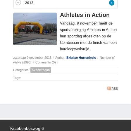
2012
4
Athletes in Action
Vandaag, 9 november, heeft de
sportvereniging Athletes in Action
hun sportdag afgesloten op de
Combibaan met de finish van een
hardloopwedstrijd.
zaterdag 9 november 2013
/
Author:
Brigitte Huttenhuis
/
Number of
views (2990)
/
Comments (0)
/
Categories:
Skeelerbaan
Tags:
RSS
Krabbenbosweg 6