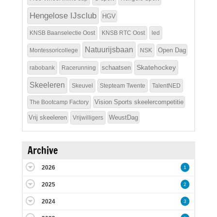
Hengelose IJsclub
HGV
KNSB Baanselectie Oost
KNSB RTC Oost
led
Natuurijsbaan
Open Dag
Montessoricollege
NSK
Skatehockey
schaatsen
rabobank
Racerunning
Skeeleren
Skeuvel
Stepteam Twente
TalentNED
Vision Sports skeelercompetitie
The Bootcamp Factory
Vrij skeeleren
WeustDag
Vrijwilligers
Archive
2026
1
2025
2
2024
3