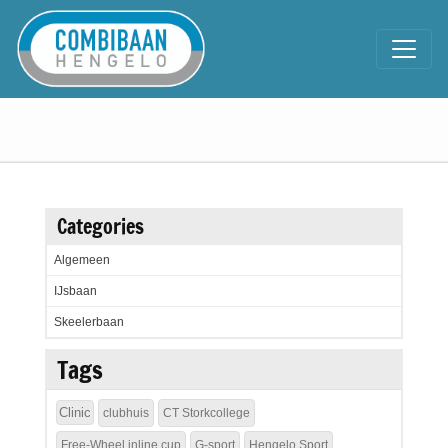
Categories
Algemeen
IJsbaan
Skeelerbaan
Tags
Clinic
clubhuis
CT Storkcollege
Free-Wheel inline cup
G-sport
Hengelo Sport