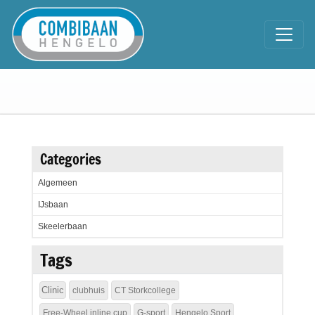
Categories
Algemeen
IJsbaan
Skeelerbaan
Tags
Clinic
clubhuis
CT Storkcollege
Free-Wheel inline cup
G-sport
Hengelo Sport