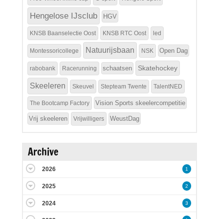
Hengelose IJsclub
HGV
KNSB Baanselectie Oost
KNSB RTC Oost
led
Natuurijsbaan
Open Dag
Montessoricollege
NSK
Skatehockey
schaatsen
rabobank
Racerunning
Skeeleren
Skeuvel
Stepteam Twente
TalentNED
Vision Sports skeelercompetitie
The Bootcamp Factory
Vrij skeeleren
WeustDag
Vrijwilligers
Archive
2026
1
2025
2
2024
3