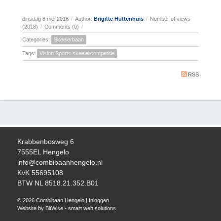
dinsdag 8 mei 2018
/
Author:
Brigitte Huttenhuis
/
Number of views
(2018)
/
Comments (0)
/
Categories:
Skeelerbaan
Tags:
Vision Sports skeelercompetitie
RSS
Krabbenbosweg 6
7555EL Hengelo
info@combibaanhengelo.nl
KvK 55695108
BTW NL 8518.21.352.B01
© 2026 Combibaan Hengelo
|
Inloggen
Website by BitWise - smart web solutions