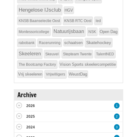
Hengelose IJsclub
HGV
KNSB Baanselectie Oost
KNSB RTC Oost
led
Natuurijsbaan
Open Dag
Montessoricollege
NSK
Skatehockey
schaatsen
rabobank
Racerunning
Skeeleren
Skeuvel
Stepteam Twente
TalentNED
Vision Sports skeelercompetitie
The Bootcamp Factory
Vrij skeeleren
WeustDag
Vrijwilligers
Archive
2026
1
2025
2
2024
3