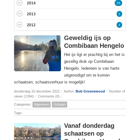
2014
26
2013
2
2012
4
Geweldig ijs op
Combibaan Hengelo
Het ijs ligt er prachtig bij en het is
gezellig druk op Combibaan
Hengelo. Iedereen is van harte
uitgenodigd om te komen
schaatsen, schaatsverhuur is mogelijk!
donderdag 15 december 2022
/
Author:
Bob Groenewoud
/
Number of
views (1394)
/
Comments (0)
/
Categories:
Algemeen
IJsbaan
Tags:
Vanaf donderdag
schaatsen op