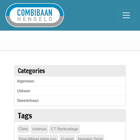
Categories
Algemeen
IJsbaan
Skeelerbaan
Tags
Clinic
clubhuis
CT Storkcollege
Free-Wheel inline cup
G-sport
Hengelo Sport