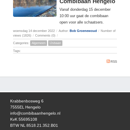
Combibaan Hengelo
Vanaf donderdag 15 december
10:00 uur gaat de combibaan
open voor alle schaatsers.
woensdag 14 december 2022
/
Author:
Bob Groenewoud
/
Number of
views (1826)
/
Comments (0)
/
Categories:
Algemeen
IJsbaan
Tags:
RSS
Krabbenbosweg 6
7555EL Hengelo
info@combibaanhengelo.nl
KvK 55695108
BTW NL 8518.21.352.B01