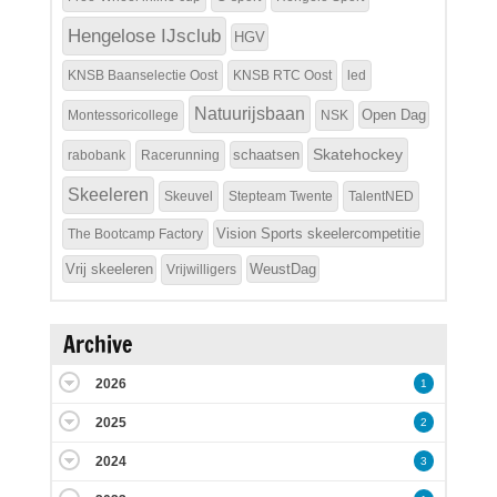
Hengelose IJsclub
HGV
KNSB Baanselectie Oost
KNSB RTC Oost
led
Natuurijsbaan
Open Dag
Montessoricollege
NSK
Skatehockey
schaatsen
rabobank
Racerunning
Skeeleren
Skeuvel
Stepteam Twente
TalentNED
Vision Sports skeelercompetitie
The Bootcamp Factory
Vrij skeeleren
WeustDag
Vrijwilligers
Archive
2026
1
2025
2
2024
3