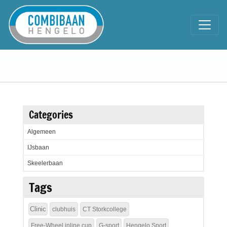
Categories
Algemeen
IJsbaan
Skeelerbaan
Tags
Clinic
clubhuis
CT Storkcollege
Free-Wheel inline cup
G-sport
Hengelo Sport