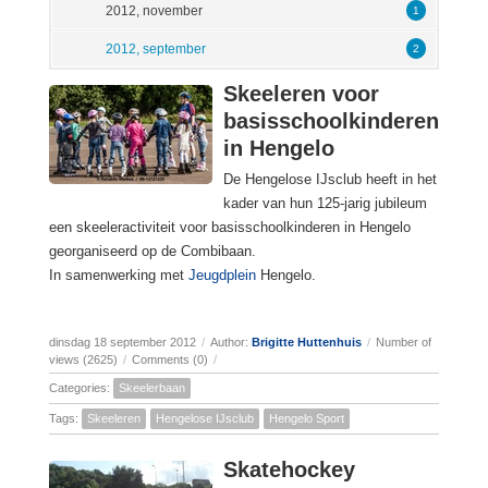
2012, november
1
2012, september
2
Skeeleren voor
basisschoolkinderen
in Hengelo
De Hengelose IJsclub heeft in het
kader van hun 125-jarig jubileum
een skeeleractiviteit voor basisschoolkinderen in Hengelo
georganiseerd op de Combibaan.
In samenwerking met
Jeugdplein
Hengelo.
dinsdag 18 september 2012
/
Author:
Brigitte Huttenhuis
/
Number of
views (2625)
/
Comments (0)
/
Categories:
Skeelerbaan
Tags:
Skeeleren
Hengelose IJsclub
Hengelo Sport
Skatehockey