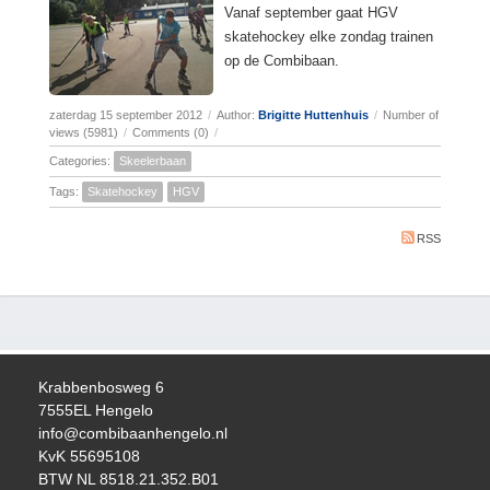
Vanaf september gaat HGV
skatehockey elke zondag trainen
op de Combibaan.
zaterdag 15 september 2012
/
Author:
Brigitte Huttenhuis
/
Number of
views (5981)
/
Comments (0)
/
Categories:
Skeelerbaan
Tags:
Skatehockey
HGV
RSS
Krabbenbosweg 6
7555EL Hengelo
info@combibaanhengelo.nl
KvK 55695108
BTW NL 8518.21.352.B01