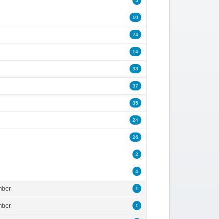
5
10
24
14
33
37
35
24
26
2
4
mber
1
mber
1