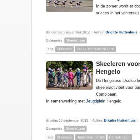
In de zomer wordt er d
succes in het winterse
donderdag 1 november 2012
/
Author:
Brigitte Huttenhuis
/
Categories:
Skeelerbaan
Tags:
Skeeleren
KNSB Baanselectie Oost
Skeeleren voor
Hengelo
De Hengelose IJsclub he
skeeleractiviteit voor b
Combibaan.
In samenwerking met
Jeugdplein
Hengelo.
dinsdag 18 september 2012
/
Author:
Brigitte Huttenhuis
/
Categories:
Skeelerbaan
Tags:
Skeeleren
Hengelose IJsclub
Hengelo Sport