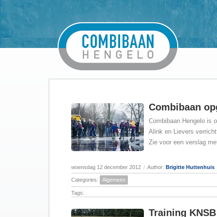
Combibaan op
Combibaan Hengelo is o
Alink en Lievers verric
Zie voor een verslag met
woensdag 12 december 2012
/
Author:
Brigitte Huttenhuis
Categories:
Algemeen
Tags:
Training KNSB