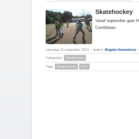
Skatehockey
Vanaf september gaat H
Combibaan.
zaterdag 15 september 2012
/
Author:
Brigitte Huttenhuis
/
Categories:
Skeelerbaan
Tags:
Skatehockey
HGV