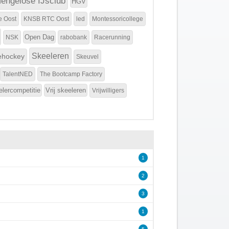
engelose IJsclub
HGV
e Oost
KNSB RTC Oost
led
Montessoricollege
Open Dag
NSK
rabobank
Racerunning
Skeeleren
ehockey
Skeuvel
TalentNED
The Bootcamp Factory
elercompetitie
Vrij skeeleren
Vrijwilligers
1
2
3
1