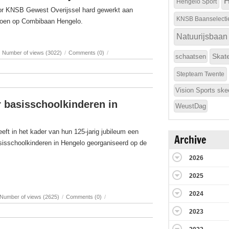
H
Hengelo Sport
oor KNSB Gewest Overijssel hard gewerkt aan
KNSB Baanselecti
izoen op Combibaan Hengelo.
Natuurijsbaan
Number of views (3022)
/
Comments (0)
/
Skat
schaatsen
Stepteam Twente
Vision Sports ske
 basisschoolkinderen in
WeustDag
eft in het kader van hun 125-jarig jubileum een
Archive
asisschoolkinderen in Hengelo georganiseerd op de
2026
2025
2024
Number of views (2625)
/
Comments (0)
/
2023