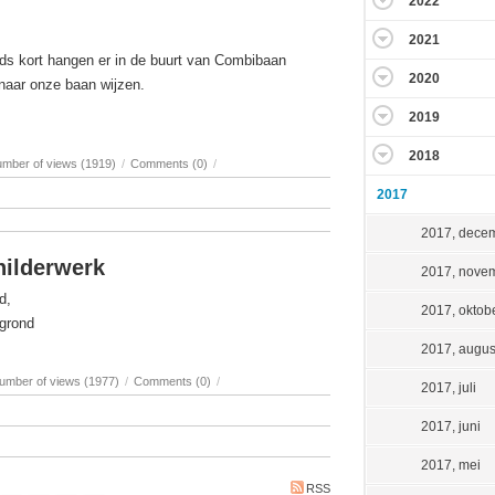
2022
2021
inds kort hangen er in de buurt van Combibaan
2020
 naar onze baan wijzen.
2019
2018
mber of views (1919)
/
Comments (0)
/
2017
2017, dece
ilderwerk
2017, nove
d,
2017, oktob
rgrond
2017, augus
umber of views (1977)
/
Comments (0)
/
2017, juli
2017, juni
2017, mei
RSS