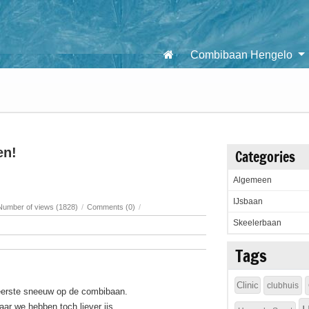
Combibaan Hengelo
en!
Categories
Algemeen
IJsbaan
Number of views (1828)
/
Comments (0)
/
Skeelerbaan
Tags
Clinic
clubhuis
erste sneeuw op de combibaan.
ar we hebben toch liever ijs.