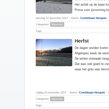
Het asfalt op de baan ko
Prima voor ijsvorming b
dinsdag 12 december 2017
/
Author:
Combibaan Hengelo
/
Categories:
Algemeen
Tags:
Herfst
De dagen worden korter 
Afgelopen week de eers
De winter ontwaakt lang
Dat was ook goed te zi
waar het gras was bevro
vrijdag 10 november 2017
/
Author:
Combibaan Hengelo
/
Categories:
Algemeen
Tags: