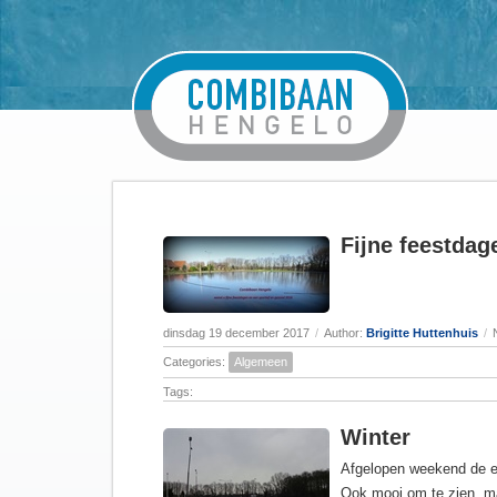
Fijne feestdag
dinsdag 19 december 2017
/
Author:
Brigitte Huttenhuis
/
Categories:
Algemeen
Tags:
Winter
Afgelopen weekend de e
Ook mooi om te zien, ma