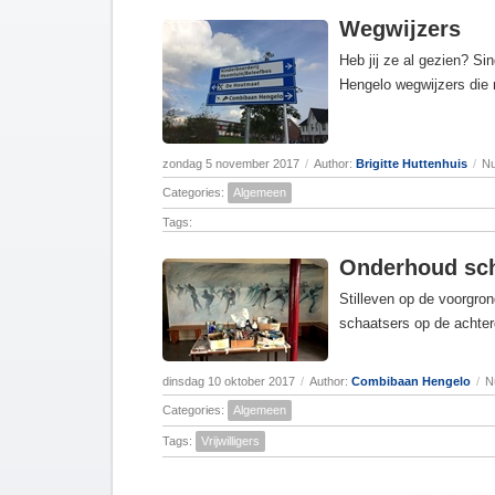
Wegwijzers
Heb jij ze al gezien? S
Hengelo wegwijzers die
zondag 5 november 2017
/
Author:
Brigitte Huttenhuis
/
Nu
Categories:
Algemeen
Tags:
Onderhoud sch
Stilleven op de voorgron
schaatsers op de achte
dinsdag 10 oktober 2017
/
Author:
Combibaan Hengelo
/
N
Categories:
Algemeen
Tags:
Vrijwilligers