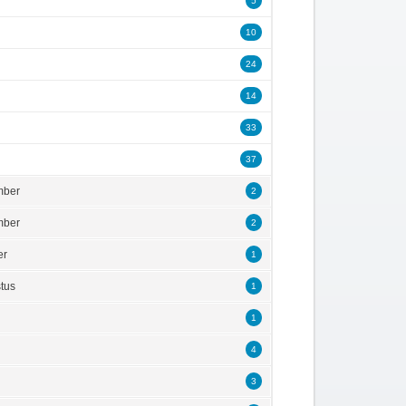
5
10
24
14
33
37
mber
2
mber
2
er
1
tus
1
1
4
3