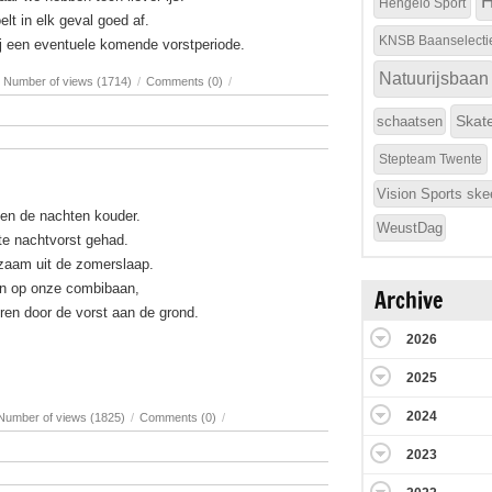
H
Hengelo Sport
elt in elk geval goed af.
KNSB Baanselecti
ij een eventuele komende vorstperiode.
Natuurijsbaan
Number of views (1714)
/
Comments (0)
/
Skat
schaatsen
Stepteam Twente
Vision Sports ske
en de nachten kouder.
WeustDag
te nachtvorst gehad.
zaam uit de zomerslaap.
en op onze combibaan,
Archive
ren door de vorst aan de grond.
2026
2025
2024
Number of views (1825)
/
Comments (0)
/
2023