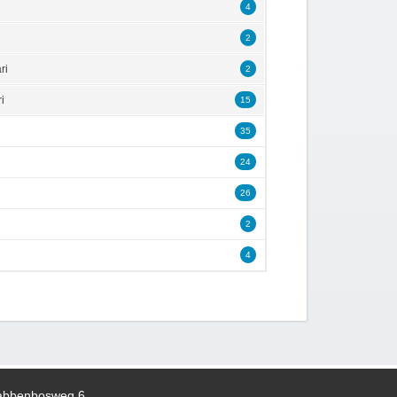
4
2
ri
2
i
15
35
24
26
2
4
abbenbosweg 6