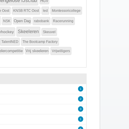
engelose IJsclub
HGV
e Oost
KNSB RTC Oost
led
Montessoricollege
Open Dag
NSK
rabobank
Racerunning
Skeeleren
ehockey
Skeuvel
TalentNED
The Bootcamp Factory
elercompetitie
Vrij skeeleren
Vrijwilligers
1
2
3
1